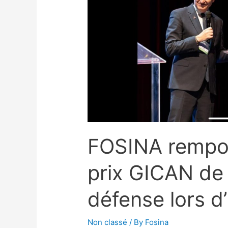
FOSINA rempor
prix GICAN de 
défense lors d
Non classé
/ By
Fosina