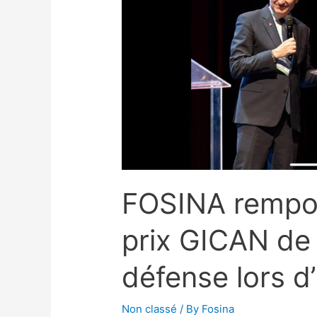
FOSINA rempor
prix GICAN de 
défense lors d
Non classé
/ By
Fosina